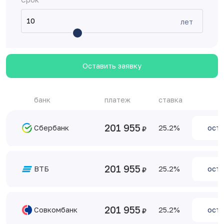
лет
Оставить заявку
банк
платеж
ставка
201 955
Сбербанк
25.2
оста
201 955
ВТБ
25.2
оста
201 955
Совкомбанк
25.2
оста