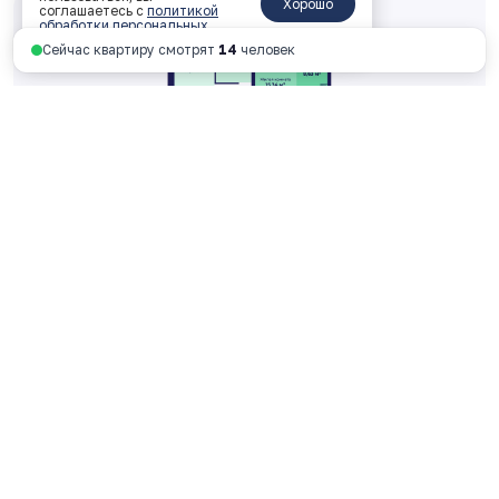
Хорошо
соглашаетесь с
политикой
обработки персональных
данных
.
Сейчас квартиру смотрят
14
человек
Четырехкомнатная 92.98 м
2
1 корпус, 2 подъезд, 15 этаж, № 264
ключи: Дом сдан
10 940 668 руб.
117 667 руб. за м
2
Смотреть планировку