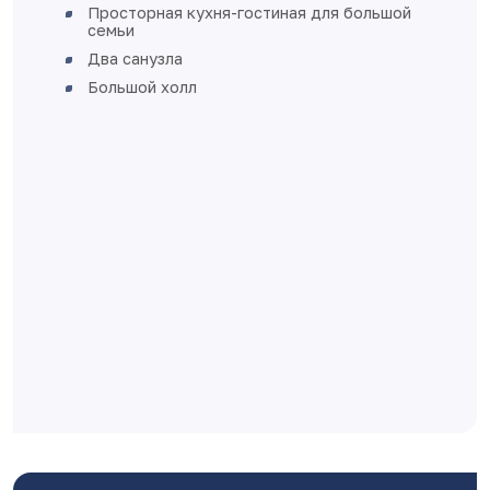
железная входная дверь
увеличенное остекление, окна
пластиковые с установкой откосов и
подоконников
стены оштукатурены
полы - стяжка
выполнена разводка электричества без
установки розеток и выключателей
разводка отопления выполнена в стяжке
пола
квартира готова к финишной отделке
Дом монолитно-каркасный с
вентилируемыми фасадами.
Класс энергоэффективности А+.