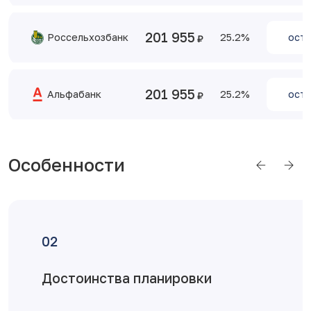
201 955
Россельхозбанк
25.2
оста
201 955
Альфабанк
25.2
оста
Особенности
Отделка от застройщика