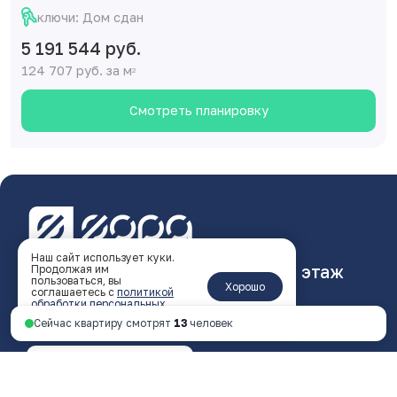
ключи: Дом сдан
5 191 544 руб.
124 707 руб. за м
2
Смотреть планировку
Наш сайт использует куки.
Ярославль, пр-т Октября, 46, 4 этаж
Продолжая им
пользоваться, вы
Хорошо
соглашаетесь с
политикой
пн - пт 9:00 - 18:00
обработки персональных
данных
.
Сейчас квартиру смотрят
13
человек
+7 4852 338-538
Перезвоните мне