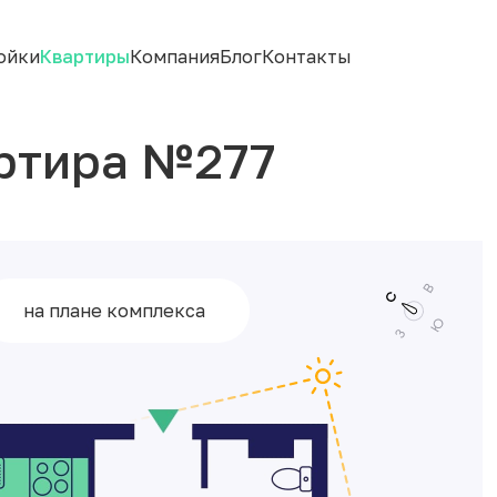
ойки
Квартиры
Компания
Блог
Контакты
ртира №277
на плане комплекса