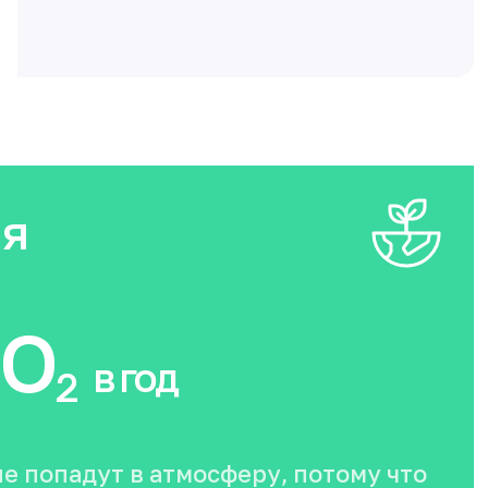
ия
O
в год
2
не попадут в атмосферу, потому что