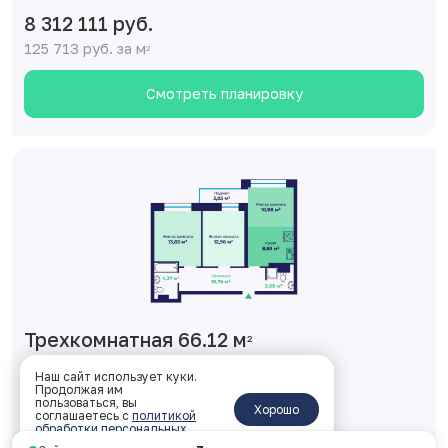
8 312 111 руб.
125 713 руб. за м
2
Смотреть планировку
Трехкомнатная 66.12 м
2
1 корпус, 1 подъезд, 17 этаж, № 136
Наш сайт использует куки.
Продолжая им
пользоваться, вы
ключи: Дом сдан
Хорошо
соглашаетесь с
политикой
обработки персональных
8 511 601 руб.
данных
.