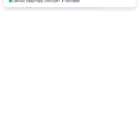
Сейчас квартиру смотрят
7
человек
128 730 руб. за м
2
Смотреть планировку
Ярославль, пр-т Октября, 46, 4 этаж
пн - пт 9:00 - 18:00
+7 4852 338-538
Перезвоните мне
© 2026 ООО Специализированный застройщик
«ФОРА»