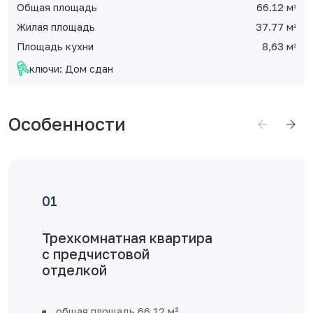
Общая площадь
66.12 м
2
Жилая площадь
37.77 м
2
Площадь кухни
8,63 м
2
ключи: Дом сдан
Особенности
ехкомнатная квартира
Д
предчистовой
делкой
общая площадь 66,12 м²