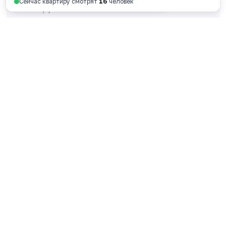
Сейчас квартиру смотрят
16
человек
128 730 руб. за м
2
Смотреть планировку
Ярославль, пр-т Октября, 46, 4 этаж
пн - пт 9:00 - 18:00
+7 4852 338-538
Перезвоните мне
© 2026 ООО Специализированный застройщик
«ФОРА»