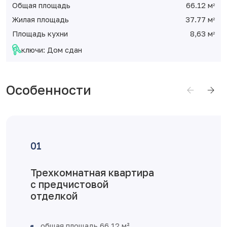
Общая площадь
66.12 м
2
Жилая площадь
37.77 м
2
Площадь кухни
8,63 м
2
ключи: Дом сдан
Особенности
хкомнатная квартира
Дос
редчистовой
елкой
О
г
в
щая площадь 66,12 м²