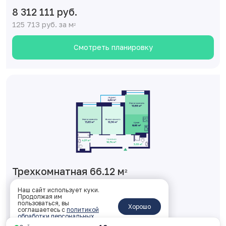
8 312 111 руб.
125 713 руб. за м
2
Смотреть планировку
Трехкомнатная 66.12 м
2
1 корпус, 1 подъезд, 17 этаж, № 136
Наш сайт использует куки.
Продолжая им
пользоваться, вы
ключи: Дом сдан
Хорошо
соглашаетесь с
политикой
обработки персональных
8 511 601 руб.
данных
.