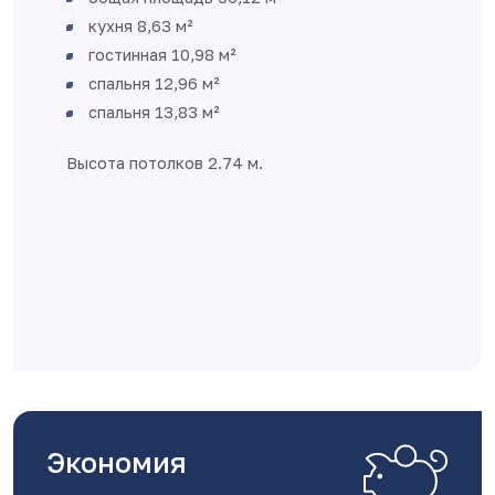
В
хня 8,63 м²
Д
стинная 10,98 м²
Д
альня 12,96 м²
У
альня 13,83 м²
п
х
а потолков 2.74 м.
Экономия