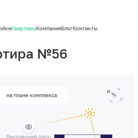
ойки
Квартиры
Компания
Блог
Контакты
ртира №56
на плане комплекса
Внутренний двор