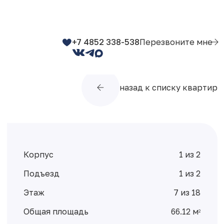
+7 4852 338-538
Перезвоните мне
назад к списку квартир
Корпус
1 из 2
Подъезд
1 из 2
Этаж
7 из 18
Общая площадь
66.12 м
2
Жилая площадь
37.77 м
2