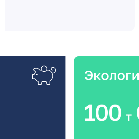
Эколог
100
т
Благодаря вам 