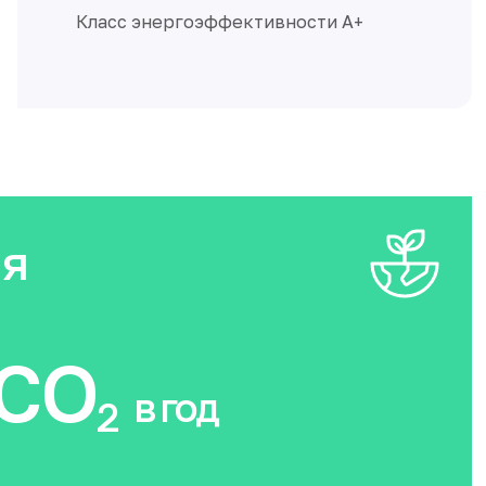
ия
CO
в год
2
не попадут в атмосферу, потому что