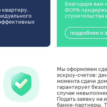
 квартиру.
ФОРА придержи
видуального
строительства в
оэффективных
подробнее о 
Мы оформляем сде
эскроу-счетов: де
момента сдачи дом
гарантирует безоп
случае невыполне
Подать заявку на 
банки-партнеры. Т
сделку «под ключ»