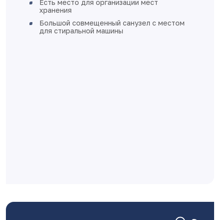
стены в жилых помещениях, коридорах,
кухне, санузле и ванных комнатах -
перегородки и стены из бетона, ячеистого
бетона оштукатурены, не зашпаклеваны.
Перегородки из пазогребневых плит
затёрты по швам, не зашпаклеваны
полы - стяжка
выполнена разводка электричества без
установки розеток и выключателей
разводка отопления выполнена в стяжке
пола
квартира готова к финишной отделке
Дом монолитно-каркасный с
вентилируемыми фасадами
Класс энергоэффективности А+