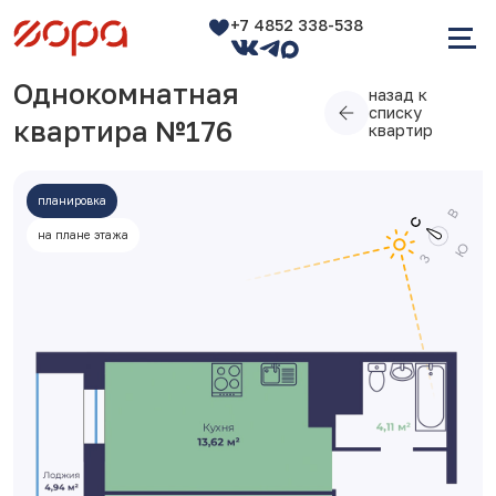
+7 4852 338-538
Однокомнатная
назад к
списку
квартира №176
квартир
планировка
на плане этажа