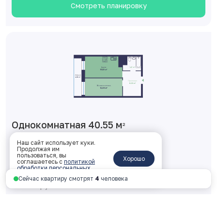
Смотреть планировку
Однокомнатная 40.55 м
2
2 корпус, 1 подъезд, 18 этаж, № 187
Наш сайт использует куки.
Продолжая им
пользоваться, вы
ключи: 2026 год
Хорошо
соглашаетесь с
политикой
обработки персональных
4 837 826 руб.
данных
.
Сейчас квартиру смотрят
4
человека
119 305 руб. за м
2
Смотреть планировку