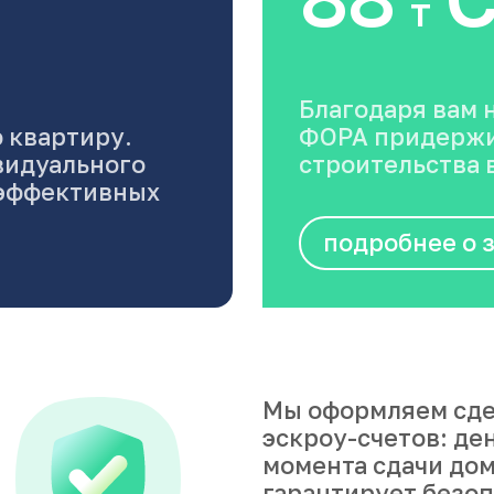
т
Благодаря вам 
 квартиру.
ФОРА придержи
видуального
строительства в
оэффективных
подробнее о 
Мы оформляем сде
эскроу-счетов: де
момента сдачи дом
гарантирует безоп