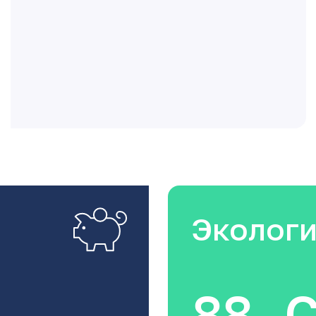
Эколог
88
C