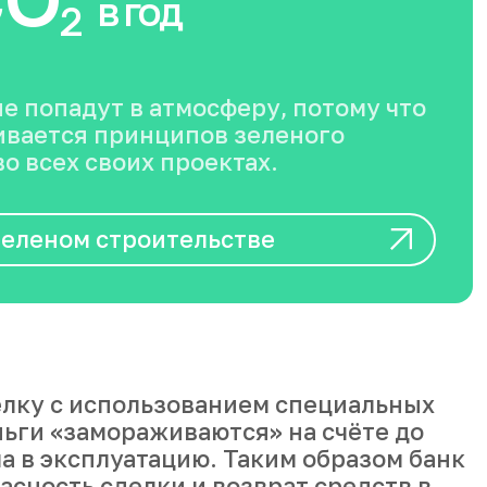
в год
2
не попадут в атмосферу, потому что
вается принципов зеленого
о всех своих проектах.
зеленом строительстве
лку с использованием специальных
ньги «замораживаются» на счёте до
а в эксплуатацию. Таким образом банк
асность сделки и возврат средств в