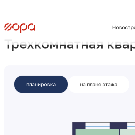
Новостр
Трехкомнатная ква
планировка
на плане этажа