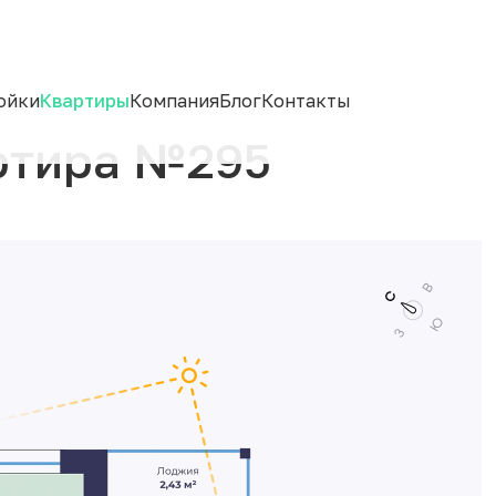
ойки
Квартиры
Компания
Блог
Контакты
ртира №295