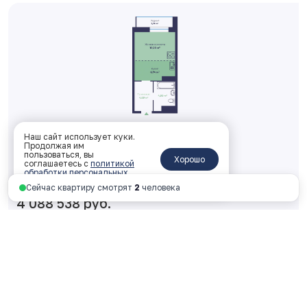
Однокомнатная 28.15 м
2
Наш сайт использует куки.
Продолжая им
2 корпус, 2 подъезд, 8 этаж, № 282
пользоваться, вы
Хорошо
соглашаетесь с
политикой
обработки персональных
ключи: 2026 год
данных
.
Сейчас квартиру смотрят
2
человека
4 088 538 руб.
145 241 руб. за м
2
Смотреть планировку