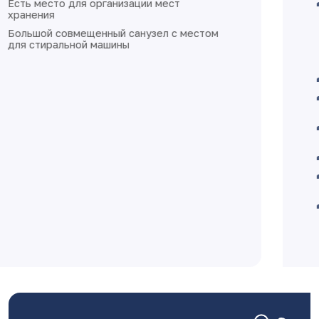
стены в жилых помещениях, коридорах,
кухне, санузле и ванных комнатах -
перегородки и стены из бетона, ячеистого
бетона оштукатурены, не зашпаклеваны.
Перегородки из пазогребневых плит
затёрты по швам, не зашпаклеваны
полы - стяжка
выполнена разводка электричества без
установки розеток и выключателей
разводка отопления выполнена в стяжке
пола
квартира готова к финишной отделке
Дом монолитно-каркасный с
вентилируемыми фасадами
Класс энергоэффективности А+