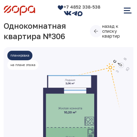
+7 4852 338-538
Однокомнатная
назад к
списку
квартира №306
квартир
планировка
на плане этажа