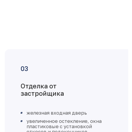
Отделка от
застройщика
железная входная дверь
увеличенное остекление, окна
пластиковые с установкой
откосов и подоконников