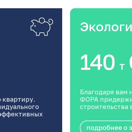
Эколог
140
т
Благодаря вам 
 квартиру.
ФОРА придержи
видуального
строительства в
оэффективных
подробнее о 