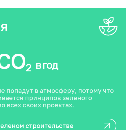
ия
CO
в год
2
не попадут в атмосферу, потому что
вается принципов зеленого
о всех своих проектах.
зеленом строительстве