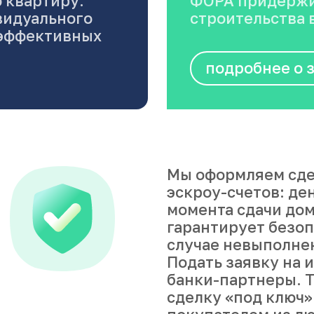
 квартиру.
ФОРА придержи
видуального
строительства в
оэффективных
подробнее о 
Мы оформляем сде
эскроу-счетов: де
момента сдачи дом
гарантирует безоп
случае невыполне
Подать заявку на 
банки-партнеры. Т
сделку «под ключ»