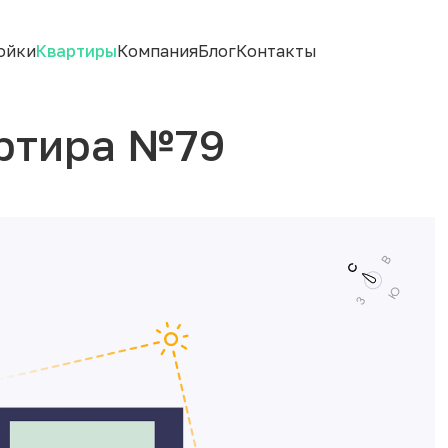
ойки
Квартиры
Компания
Блог
Контакты
ртира №79