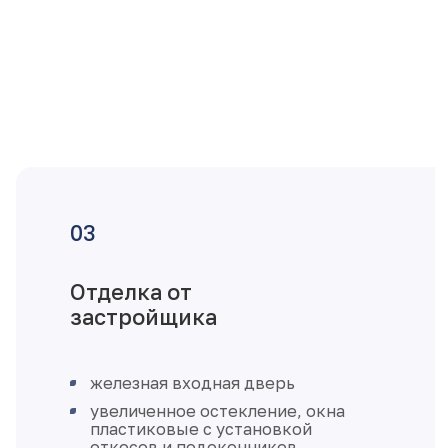
Отделка от
застройщика
железная входная дверь
увеличенное остекление, окна
пластиковые с установкой
откосов и подоконников