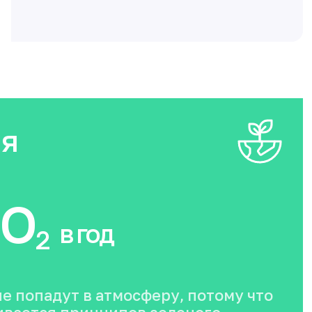
ия
O
в год
2
не попадут в атмосферу, потому что