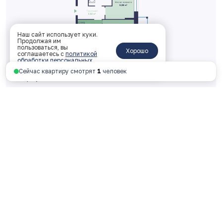
Наш сайт использует куки.
Продолжая им
пользоваться, вы
Хорошо
соглашаетесь с
политикой
обработки персональных
Двухкомнатная 38.77 м
2
данных
.
Сейчас квартиру смотрят
1
человек
2 корпус, 1 подъезд, 13 этаж, № 134
ключи: 2026 год
4 458 695 руб.
115 004 руб. за м
2
Смотреть планировку