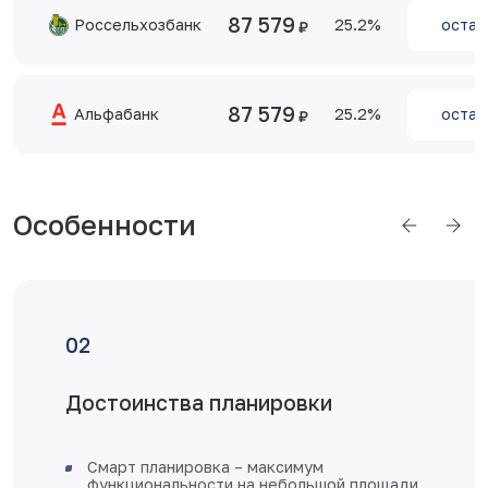
87 579
Россельхозбанк
25.2
остав
87 579
Альфабанк
25.2
остав
Особенности
Достоинства планировки
Смарт планировка – максимум
функциональности на небольшой площади