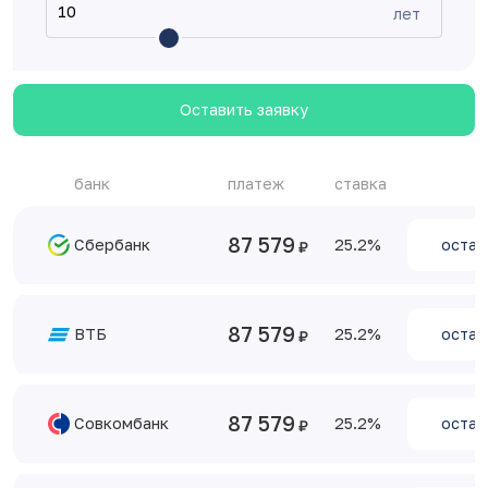
лет
Оставить заявку
банк
платеж
ставка
87 579
Сбербанк
25.2
остав
87 579
ВТБ
25.2
остав
87 579
Совкомбанк
25.2
остав