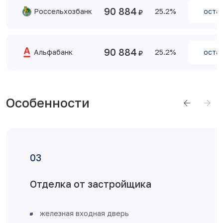
90 884
Россельхозбанк
25.2
остав
90 884
Альфабанк
25.2
остав
Особенности
Отделка от застройщика
железная входная дверь