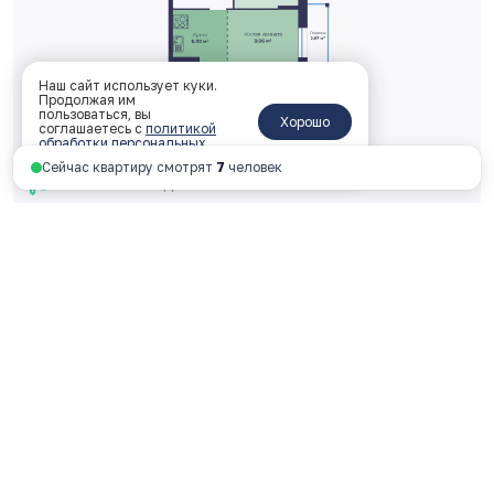
Наш сайт использует куки.
Продолжая им
Двухкомнатная 38.77 м
2
пользоваться, вы
Хорошо
соглашаетесь с
политикой
2 корпус, 1 подъезд, 15 этаж, № 156
обработки персональных
данных
.
Сейчас квартиру смотрят
7
человек
ключи: 2026 год
4 501 159 руб.
116 099 руб. за м
2
Смотреть планировку