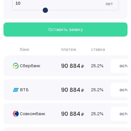
лет
Оставить заявку
банк
платеж
ставка
90 884
Сбербанк
25.2
остав
90 884
ВТБ
25.2
остав
90 884
Совкомбанк
25.2
остав