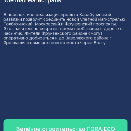
Внутреннее пространство двора спроектировано как
«двор без машин». При этом вся территория комплекса
разделена по принципу не пересечения пешеходных и
автомобильных потоков. Внутренний двор (пешеходная
зона) спроектирован в единой плоскости – без бордюров
и ступенек, с уклонами для съезда на коляске.
Для любителей велосипедов и самокатов будет
организована современная открытая велопарковка.
В озеленении двора будут использованы
преимущественно крупномерные растения и разные виды
кустарника. Также мы предусмотрели и площадку для
выгула животных, чтобы и четвероногим жителям было
комфортно в нашем комплексе.
Парковки для автомобилей расположены по периметру
участка. Въезд на территорию ограничен шлагбаумом.
Для электромобилей будет установлено специальное
зарядное устройство. Предусмотрены бесплатные
общественные парковочные места для инвалидов.
Зелёное строительство FORA.ECO