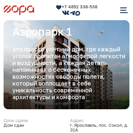
+7 4852 338-538
Аэропарк 1
это просто улётный дом, где каждый
уголок пропитан атмосферой легкости
и воздушности, а каждая деталь
напоминает о бесконечных
возможностях свободы полета,
который воплощает в себе
уникальность современной
архитектуры и комфорта
Срок сдачи
Адрес
Дом сдан
г. Ярославль, пос. Сокол, д.
31А