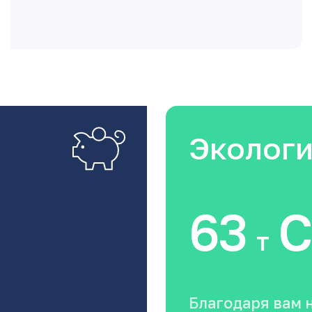
Эколог
63
C
т
Благодаря вам 