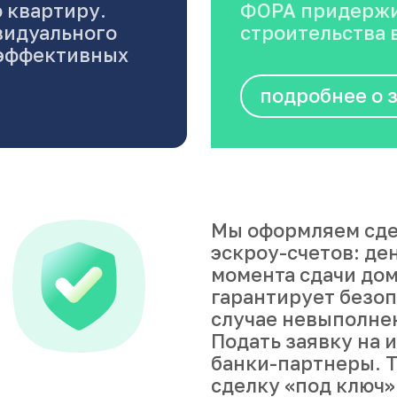
 квартиру.
ФОРА придержи
видуального
строительства в
оэффективных
подробнее о 
Мы оформляем сде
эскроу-счетов: де
момента сдачи дом
гарантирует безоп
случае невыполне
Подать заявку на 
банки-партнеры. Т
сделку «под ключ»