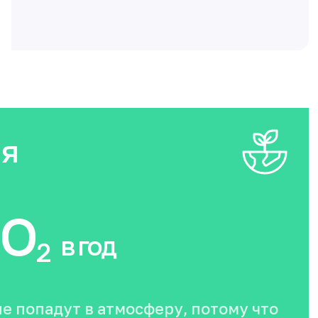
ия
O
в год
2
не попадут в атмосферу, потому что