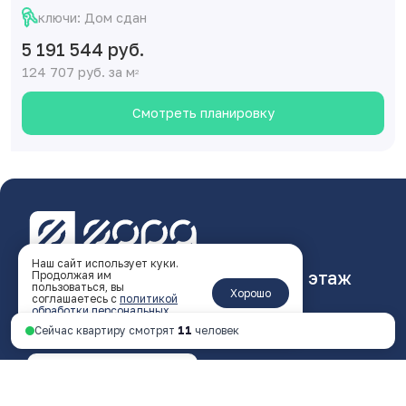
ключи: Дом сдан
5 191 544 руб.
124 707 руб. за м
2
Смотреть планировку
Наш сайт использует куки.
Ярославль, пр-т Октября, 46, 4 этаж
Продолжая им
пользоваться, вы
Хорошо
соглашаетесь с
политикой
пн - пт 9:00 - 18:00
обработки персональных
данных
.
Сейчас квартиру смотрят
11
человек
+7 4852 338-538
Перезвоните мне