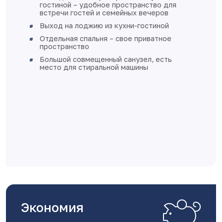
остранство для
подоконников
йных вечеров
стены оштукатурены
хни-гостиной
полы - стяжка
вое приватное
выполнена разводка э
установки розеток и 
санузел, есть
разводка отопления в
 машины
пола
квартира готова к фи
Дом монолитно-каркасны
вентилируемыми фасада
Класс энергоэффективно
Экономия