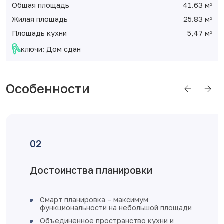
Общая площадь
41.63 м
2
Жилая площадь
25.83 м
2
Площадь кухни
5,47 м
2
ключи: Дом сдан
Особенности
ировки
Отделка от застр
аксимум
железная входная дв
небольшой площади
увеличенное остеклен
нство кухни и
пластиковые с устано