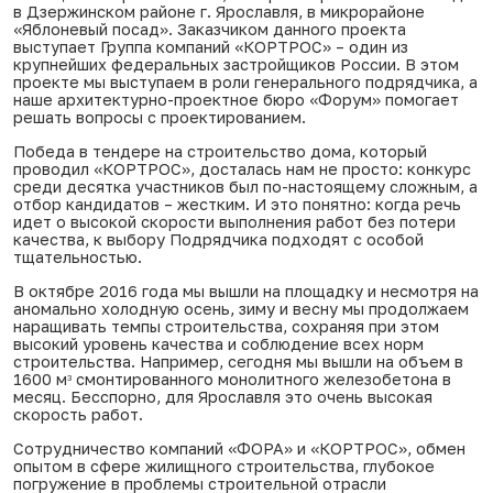
в Дзержинском районе г. Ярославля, в микрорайоне
«Яблоневый посад». Заказчиком данного проекта
выступает Группа компаний «КОРТРОС» – один из
крупнейших федеральных застройщиков России. В этом
проекте мы выступаем в роли генерального подрядчика, а
наше архитектурно-проектное бюро «Форум» помогает
решать вопросы с проектированием.
Победа в тендере на строительство дома, который
проводил «КОРТРОС», досталась нам не просто: конкурс
среди десятка участников был по-настоящему сложным, а
отбор кандидатов – жестким. И это понятно: когда речь
идет о высокой скорости выполнения работ без потери
качества, к выбору Подрядчика подходят с особой
тщательностью.
В октябре 2016 года мы вышли на площадку и несмотря на
аномально холодную осень, зиму и весну мы продолжаем
наращивать темпы строительства, сохраняя при этом
высокий уровень качества и соблюдение всех норм
строительства. Например, сегодня мы вышли на объем в
1600 м
смонтированного монолитного железобетона в
3
месяц. Бесспорно, для Ярославля это очень высокая
скорость работ.
Сотрудничество компаний «ФОРА» и «КОРТРОС», обмен
опытом в сфере жилищного строительства, глубокое
погружение в проблемы строительной отрасли