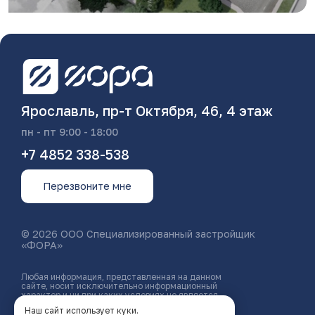
Ярославль, пр-т Октября, 46, 4 этаж
пн - пт 9:00 - 18:00
+7 4852 338-538
Перезвоните мне
© 2026 ООО Специализированный застройщик
«ФОРА»
Любая информация, представленная на данном
сайте, носит исключительно информационный
характер и ни при каких условиях не является
публичной офертой, определяемой положениями
Наш сайт использует куки.
статьи 437 ГК РФ.